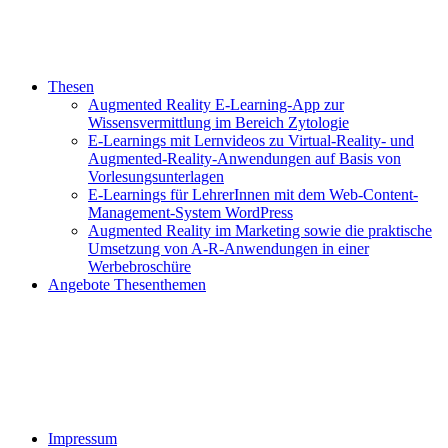
Thesen
Augmented Reality E-Learning-App zur
Wissensvermittlung im Bereich Zytologie
E-Learnings mit Lernvideos zu Virtual-Reality- und
Augmented-Reality-Anwendungen auf Basis von
Vorlesungsunterlagen
E-Learnings für LehrerInnen mit dem Web-Content-
Management-System WordPress
Augmented Reality im Marketing sowie die praktische
Umsetzung von A-R-Anwendungen in einer
Werbebroschüre
Angebote Thesenthemen
Impressum