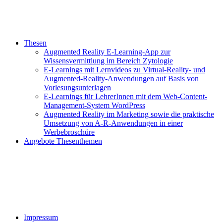
Thesen
Augmented Reality E-Learning-App zur
Wissensvermittlung im Bereich Zytologie
E-Learnings mit Lernvideos zu Virtual-Reality- und
Augmented-Reality-Anwendungen auf Basis von
Vorlesungsunterlagen
E-Learnings für LehrerInnen mit dem Web-Content-
Management-System WordPress
Augmented Reality im Marketing sowie die praktische
Umsetzung von A-R-Anwendungen in einer
Werbebroschüre
Angebote Thesenthemen
Impressum