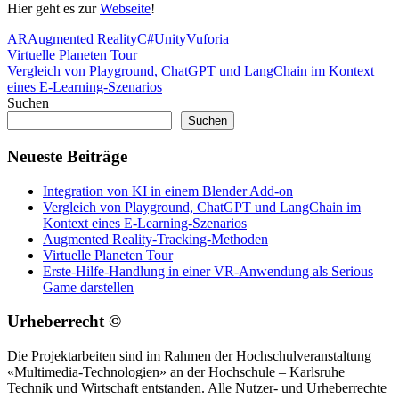
Hier geht es zur
Webseite
!
AR
Augmented Reality
C#
Unity
Vuforia
Beitragsnavigation
Vorheriger
Virtuelle Planeten Tour
Beitrag:
Nächster
Vergleich von Playground, ChatGPT und LangChain im Kontext
Beitrag:
eines E-Learning-Szenarios
Suchen
Suchen
Neueste Beiträge
Integration von KI in einem Blender Add-on
Vergleich von Playground, ChatGPT und LangChain im
Kontext eines E-Learning-Szenarios
Augmented Reality-Tracking-Methoden
Virtuelle Planeten Tour
Erste-Hilfe-Handlung in einer VR-Anwendung als Serious
Game darstellen
Urheberrecht ©
Die Projektarbeiten sind im Rahmen der Hochschulveranstaltung
«Multimedia-Technologien» an der Hochschule – Karlsruhe
Technik und Wirtschaft entstanden. Alle Nutzer- und Urheberrechte