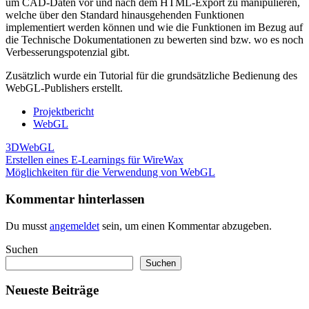
um CAD-Daten vor und nach dem HTML-Export zu manipulieren,
welche über den Standard hinausgehenden Funktionen
implementiert werden können und wie die Funktionen im Bezug auf
die Technische Dokumentationen zu bewerten sind bzw. wo es noch
Verbesserungspotenzial gibt.
Zusätzlich wurde ein Tutorial für die grundsätzliche Bedienung des
WebGL-Publishers erstellt.
Projektbericht
WebGL
3D
WebGL
Beitragsnavigation
Vorheriger
Erstellen eines E-Learnings für WireWax
Beitrag:
Nächster
Möglichkeiten für die Verwendung von WebGL
Beitrag:
Kommentar hinterlassen
Du musst
angemeldet
sein, um einen Kommentar abzugeben.
Suchen
Suchen
Neueste Beiträge